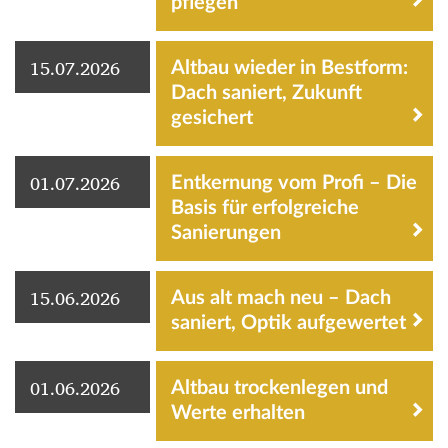
pflegen
15.07.2026
Altbau wieder in Bestform:
Dach saniert, Zukunft
gesichert
01.07.2026
Entkernung vom Profi – Die
Basis für erfolgreiche
Sanierungen
15.06.2026
Aus alt mach neu – Dach
saniert, Optik aufgewertet
01.06.2026
Altbau trockenlegen und
Werte erhalten