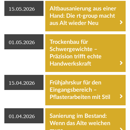
15.05.2026
Altbausanierung aus einer
Hand: Die rt-group macht
aus Alt wieder Neu
01.05.2026
Trockenbau für
Schwergewichte –
Präzision trifft echte
Handwerkskraft
15.04.2026
Frühjahrskur für den
Eingangsbereich –
Pflasterarbeiten mit Stil
01.04.2026
Sanierung im Bestand:
Wenn das Alte weichen